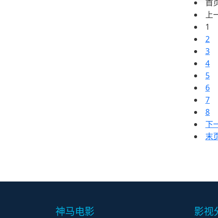
首
上
1
2
3
4
5
6
7
8
下
末
神马电影
影视