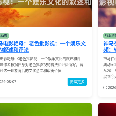
业动态
行业动
马电影艳母：老色批影视：一个娱乐文
神马
的叙述和评论
频：
电影艳母:《老色批影视：一个娱乐文化的叙述和评
神马在
是作者根据自身对老色批影视的看法和经验所写，旨
典动画
讨这一现象背后的文化意义和审美价值
从20
展到今
026-08-07
阅读更多
2026