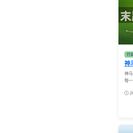
行
神
神马
每一
2