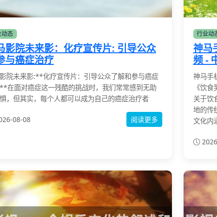
业动态
行业动
马影院未来影：化疗宣传片: 引导公众
神马
参与癌症治疗
频 -
影院未来影:**化疗宣传片：引导公众了解和参与癌症
神马手
**在面对癌症这一残酷的挑战时，我们常常感到无助
《饮食
惧，但其实，每个人都可以成为自己的癌症治疗者
关于饮
地的传
026-08-08
阅读更多
文化内
2026