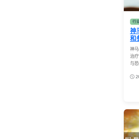
行
神
和
神马
治疗
与恐
2