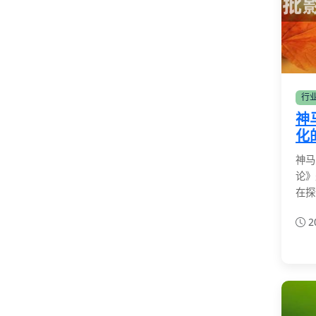
行
神
化
神马
论》
在探
2