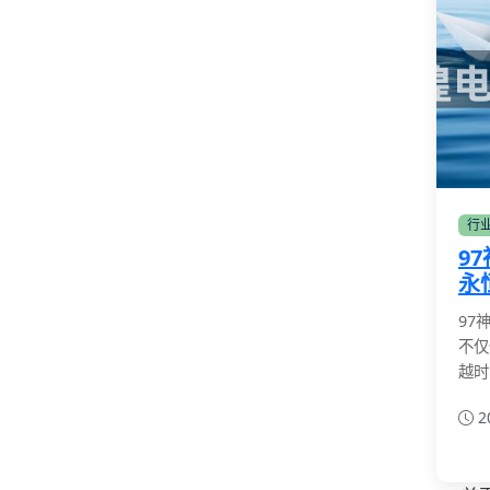
行
9
永
97
不仅
越时
2