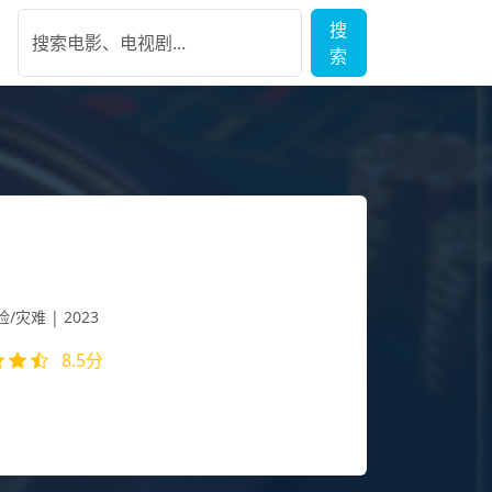
搜
索
地球2
/灾难 | 2023
8.5分
将毁灭，人类在地球表面建造出巨大的推进器，寻
...