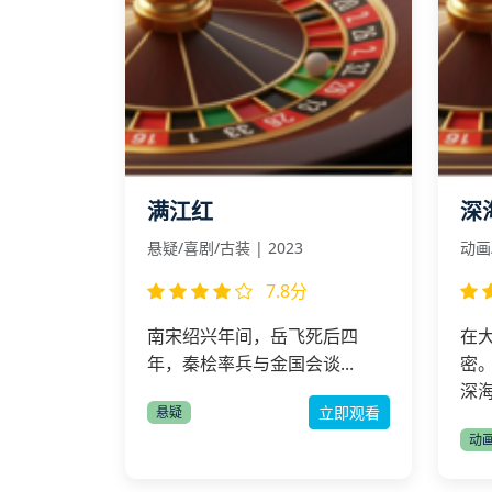
满江红
深
悬疑/喜剧/古装 | 2023
动画/
7.8分
南宋绍兴年间，岳飞死后四
在
年，秦桧率兵与金国会谈...
密
深海
立即观看
悬疑
动