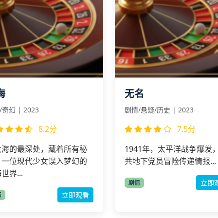
海
无名
奇幻 | 2023
剧情/悬疑/历史 | 2023
8.2分
7.5分
大海的最深处，藏着所有秘
1941年，太平洋战争爆发
。一位现代少女误入梦幻的
共地下党员冒险传递情报...
世界...
立即
剧情
立即观看
画