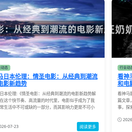
业动态
行业动
马日本伦理：情圣电影：从经典到潮流
看神
电影新趋势
和电
日本伦理:《情圣电影：从经典到潮流的电影新趋势解
看神马
在这个快节奏、高流量的时代里，电影似乎成为了我
篇文章
常生活中不可或缺的一部分，而其影响力更是不可小
事，探
2026
026-07-23
阅读更多