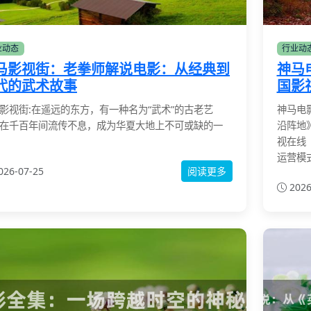
业动态
行业动
马影视街：老拳师解说电影：从经典到
神马
代的武术故事
国影
影视街:在遥远的东方，有一种名为“武术”的古老艺
神马电
在千百年间流传不息，成为华夏大地上不可或缺的一
沿阵地
视在线
运营模
026-07-25
阅读更多
2026