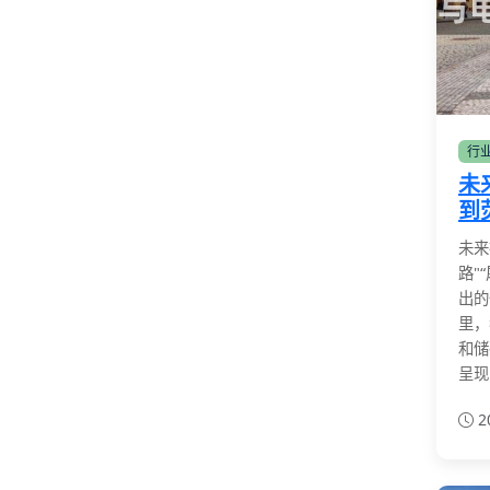
行
未
到
未来
路"
出的
里，
和储
呈现
2