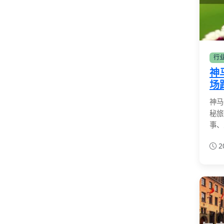
行
神
场
神马
秘旅
事、
2