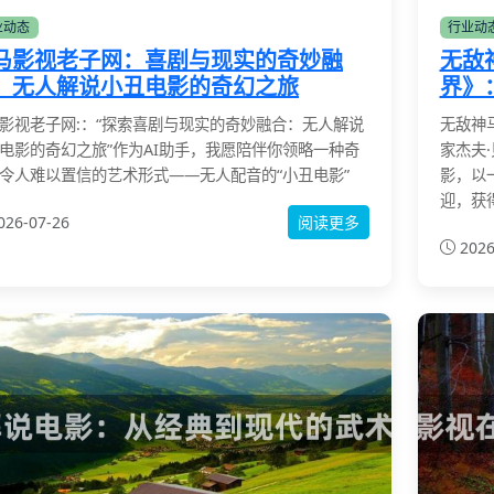
业动态
行业动
马影视老子网：喜剧与现实的奇妙融
无敌
：无人解说小丑电影的奇幻之旅
界》
影视老子网:：“探索喜剧与现实的奇妙融合：无人解说
无敌神
电影的奇幻之旅”作为AI助手，我愿陪伴你领略一种奇
家杰夫
令人难以置信的艺术形式——无人配音的“小丑电影”
影，以
迎，获
026-07-26
阅读更多
2026