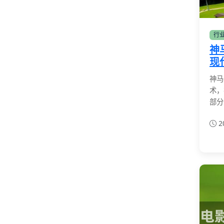
行
神
现
神马
术，
部分
2