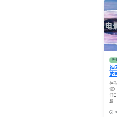
行
神
的
神马
读》
们日
觑
2