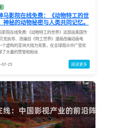
态
神马影院在线免费：《动物特工的世
：神秘的动物秘密与人类共同记忆。
马影院在线免费:《动物特工的世界》这部由美国作
·贝克执导、改编自《特工世界》漫画改编动画电
一个虚构的亚洲大陆为背景，在全球观众中广受欢
得了大量的赞誉和粉丝
-07-25
阅读更多